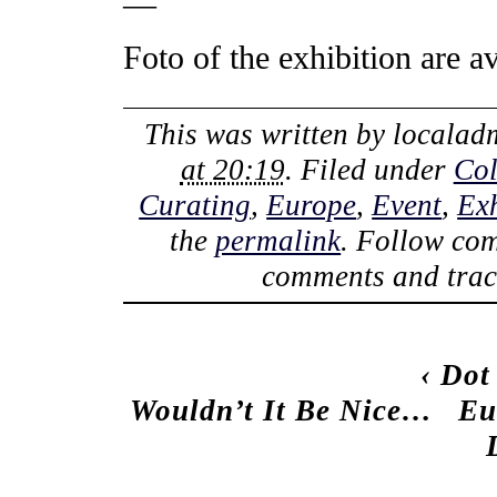
—
Foto of the exhibition are a
This was written by
localad
at 20:19
. Filed under
Col
Curating
,
Europe
,
Event
,
Exh
the
permalink
. Follow co
comments and track
‹
Dot
Wouldn’t It Be Nice…
Eu