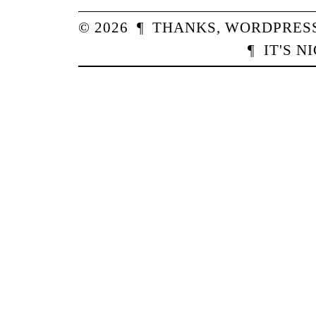
© 2026
¶
THANKS,
WORDPRES
¶
IT'S N